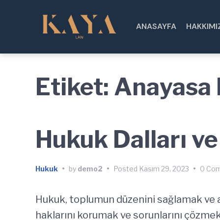
Skip
Skip
Skip
to
to
to
ANASAYFA
HAKKIMI
main
content
footer
navigation
Etiket:
Anayasa
Hukuk Dalları ve 
Hukuk
•
by
demo2
•
Posted
Kasım 29, 2023
•
0 Com
Hukuk, toplumun düzenini sağlamak ve ad
haklarını korumak ve sorunlarını çözme