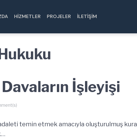
ZDA
HIZMETLER
PROJELER
İLETIŞIM
 Hukuku
Davaların İşleyişi
ment(s)
aleti temin etmek amacıyla oluşturulmuş kuralla
k…